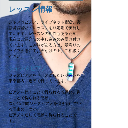
レッスン情報
ジャズ＆ピアノ
、ライブネット
配信、英
語発音矯正
のレッスンを非定期で実施し
ています。
レッスンの相性もあるため、
現在はご紹介での申し込みのみ受け付け
ています。
ご興味がある方は、最寄りの
ライブ会場にてお声かけの上、ご相談く
ださい。
ジャズ＆ピアノ
ジャズピアノをベースにしたレッスンを
東京都内～近郊で行っています。
ピアノを聴くことで得られる感動と、弾
くことで得られる感動。
僕が15年間ジャズピアノを弾き続けてい
る理由の一つが、
ピアノを通じて感動を得られることで
す。