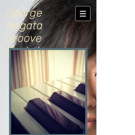
George
Nagata
Groove
Pockets