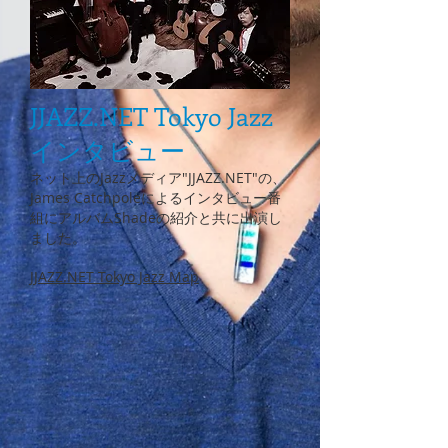
JJAZZ.NET Tokyo Jazz
インタビュー
ネット上のJazzメディア"JJAZZ.NET"の、
James Catchpoleによるインタビュー番
組にアルバムShadeの紹介と共に出演し
ました。
JJAZZ.NET Tokyo Jazz Map