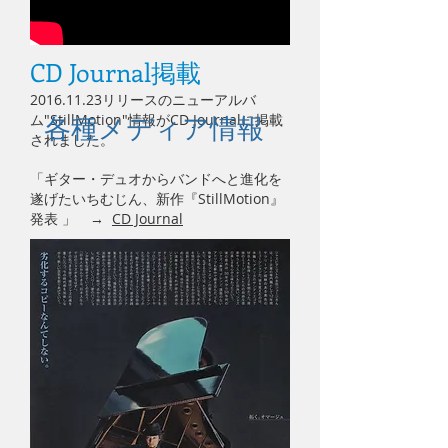
CD Journal掲載
2016.11.23
リリースのニューアルバ
ム"StillMotion"情報がCD Journalに掲載
各種メディア情報
されました。
「ギター・デュオからバンドへと進化を
遂げたいちむじん、新作『StillMotion』
発表 」 →
CD Journal