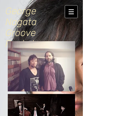
George
Nagata
Groove
Pockets